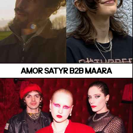
BELVÉDÈRE CESÁRIA ÉVORA
Jeudi 02 Juillet
AMOR SATYR B2B MAARA