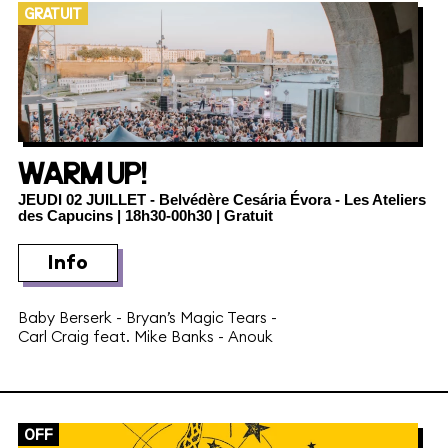
GRATUIT
WARM UP!
JEUDI 02 JUILLET
- Belvédère Cesária Évora - Les Ateliers
des Capucins | 18h30-00h30 | Gratuit
Info
Baby Berserk
-
Bryan’s Magic Tears
-
Carl Craig feat. Mike Banks
-
Anouk
OFF