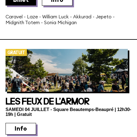
Caravel
-
Laze
-
William Luck
-
Akkurad
-
Jepeto
-
Midgnith Totem
-
Sonia Michigan
GRATUIT
LES FEUX DE L’ARMOR
SAMEDI 04 JUILLET
- Square Beautemps-Beaupré | 12h30-
19h | Gratuit
Info