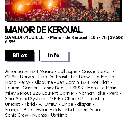
MANOIR DE KEROUAL
SAMEDI 04 JUILLET
- Manoir de Keroual | 18h - 7h | 39,50€
à 55€
Billet
Info
Amor Satyr B2B Maara
-
Call Super
-
Cassie Raptor
-
Chlär
-
Darwin
-
Elisa Do Brasil
-
Eris Drew
-
Flo Massé
-
Hana Mercy
-
Kilbourne
-
Jen Cardini B2B Mor Elian
-
Laurent Garnier
-
Lenny Dee
-
LESSSS
-
Manu Le Malin
-
Miley Serious B2B Laurent Garnier
-
Nathan Fake
-
Perc
-
Sinai Sound System
-
O.B.F x Charlie P
-
Thrasher
-
Unexist
-
Ybrid
-
ATOMK7
-
Cinae
-
diaƒan
-
François Bae
-
Hylian Fields
-
Klud
-
Kren Douar
-
Sonic Crew
-
Nuanss
-
Ushijima