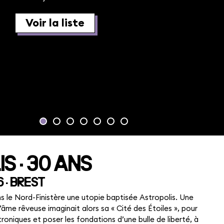
au dos de votre carte).
Créer son compte
S · 30 ANS
6 · BREST
ns le Nord-Finistère une utopie baptisée Astropolis. Une
’âme rêveuse imaginait alors sa « Cité des Étoiles », pour
roniques et poser les fondations d’une bulle de liberté, à