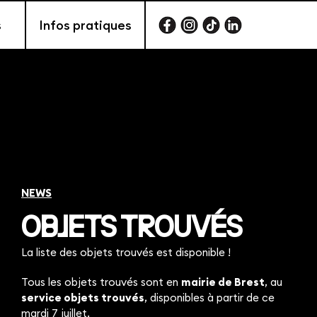
s
Infos pratiques
NEWS
REMBOURSEMENT
CASHLESS
Vous pouvez demander le remboursement de vos
cartes cashless avant le 20 juillet en créant un compte
sur la plateforme dédiée (en vous munissant du code