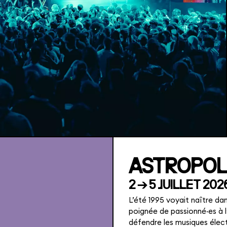
ASTROPOLI
2 → 5 JUILLET 202
L’été 1995 voyait naître da
poignée de passionné·es à l
défendre les musiques élect