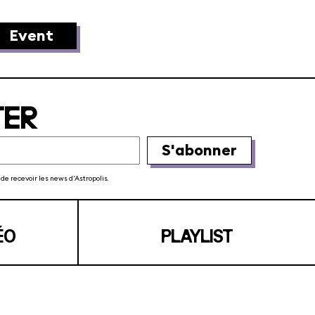
23-25€
MAN
Event
TER
de recevoir les news d'Astropolis.
ÉO
PLAYLIST