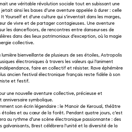
nait une véritable révolution sociale tout en subissant une
 jetait ainsi les bases d’une aventure appelée à durer : celle
 It Yourself et d’une culture qui s’inventait dans les marges,
VEN
MANO
03
reur de vivre et de partager contagieuses. Une aventure
JUILLET
 sur les dancefloors, de rencontres entre danseur·ses de
ulières dans des lieux patrimoniaux d’exception, où la magie
ergie collective.
 lumière bienveillante de plusieurs de ses étoiles, Astropolis
siques électroniques à travers les valeurs qui l’animent
r indépendance, faire en collectif et résister. Rave éphémère
plus ancien festival électronique français reste fidèle à son
iste et festif.
pour une nouvelle aventure collective, précieuse et
t anniversaire symbolique.
mment son écrin légendaire : le Manoir de Keroual, théâtre
s étoiles et au cœur de la forêt. Pendant quatre jours, c’est
ibrera au rythme d’une scène électronique passionnante : des
 galvanisants, Brest célébrera l’unité et la diversité de la