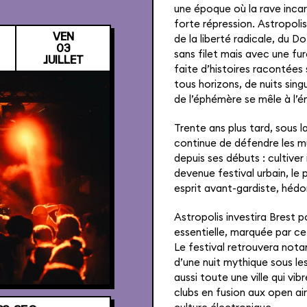
une époque où la rave incar
forte répression. Astropolis
de la liberté radicale, du Do
VEN
ASTROCLUB
03
sans filet mais avec une fu
JUILLET
faite d’histoires racontées
tous horizons, de nuits sing
de l’éphémère se mêle à l’én
Trente ans plus tard, sous la
continue de défendre les mu
depuis ses débuts : cultive
devenue festival urbain, le 
esprit avant-gardiste, hédon
Astropolis investira Brest 
essentielle, marquée par ce
Le festival retrouvera nota
d’une nuit mythique sous le
aussi toute une ville qui v
clubs en fusion aux open airs